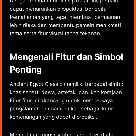
Dengan memahami prinsip dasar ini, pemain
dapat menurunkan ekspektasi berlebih.
Pemahaman yang tepat membuat permainan
lebih rileks dan membantu pemain menikmati
tema serta fitur visual tanpa tekanan.
Mengenali Fitur dan Simbol
Penting
Ancient Egypt Classic memiliki berbagai simbol
khas seperti dewa, artefak, dan ikon kerajaan.
Fitur fitur ini dirancang untuk memperkaya
pengalaman bermain, bukan sebagai kunci
kemenangan yang dapat diprediksi.
Mengetahui fungsi simbol, seperti wild atau