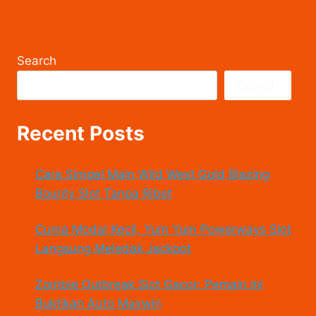
Search
Search
Recent Posts
Cara Simpel Main Wild West Gold Blazing
Bounty Slot Tanpa Ribet
Cuma Modal Kecil, Yum Yum Powerways Slot
Langsung Meledak Jackpot
Zombie Outbreak Slot Gacor: Pemain Ini
Buktikan Auto Maxwin