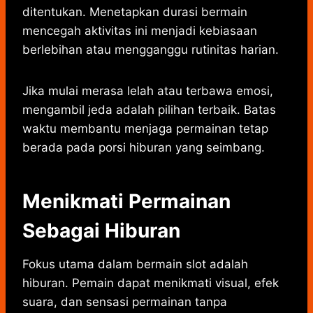
ditentukan. Menetapkan durasi bermain
mencegah aktivitas ini menjadi kebiasaan
berlebihan atau mengganggu rutinitas harian.
Jika mulai merasa lelah atau terbawa emosi,
mengambil jeda adalah pilihan terbaik. Batas
waktu membantu menjaga permainan tetap
berada pada porsi hiburan yang seimbang.
Menikmati Permainan
Sebagai Hiburan
Fokus utama dalam bermain slot adalah
hiburan. Pemain dapat menikmati visual, efek
suara, dan sensasi permainan tanpa