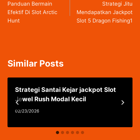
Panduan Bermain
Strategi Jitu
navigation
Efektif Di Slot Arctic
Mendapatkan Jackpot
Hunt
Slot 5 Dragon Fishing1
Similar Posts
Strategi Santai Kejar jackpot Slot
Jewel Rush Modal Kecil
02/23/2026