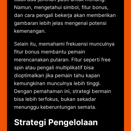
Namun, mengetahui simbol, fitur bonus,
dan cara pengali bekerja akan memberikan
gambaran lebih jelas mengenai potensi
kemenangan.
Selain itu, memahami frekuensi munculnya
fitur bonus membantu pemain
merencanakan putaran. Fitur seperti free
spin atau pengali multiplikatif bisa
dioptimalkan jika pemain tahu kapan
kemungkinan munculnya lebih tinggi.
Dengan pemahaman ini, strategi bermain
bisa lebih terfokus, bukan sekadar
menunggu keberuntungan semata.
Strategi Pengelolaan