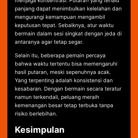
menjaga konsentrasi. Putaran yang terlalu
panjang dapat menimbulkan kelelahan dan
mengurangi kemampuan mengambil
keputusan tepat. Sebaiknya, atur waktu
bermain dalam sesi singkat dengan jeda di
antaranya agar tetap segar.
Selain itu, beberapa pemain percaya
bahwa waktu tertentu bisa memengaruhi
hasil putaran, meski sepenuhnya acak.
Yang terpenting adalah konsistensi dan
kesabaran. Dengan bermain secara teratur
namun terkendali, peluang meraih
kemenangan besar tetap terbuka tanpa
risiko berlebihan.
Kesimpulan