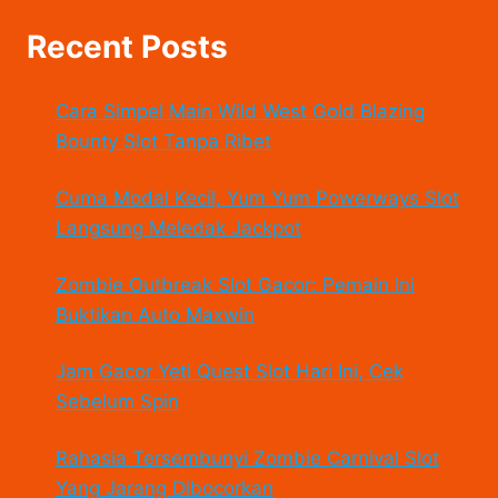
Recent Posts
Cara Simpel Main Wild West Gold Blazing
Bounty Slot Tanpa Ribet
Cuma Modal Kecil, Yum Yum Powerways Slot
Langsung Meledak Jackpot
Zombie Outbreak Slot Gacor: Pemain Ini
Buktikan Auto Maxwin
Jam Gacor Yeti Quest Slot Hari Ini, Cek
Sebelum Spin
Rahasia Tersembunyi Zombie Carnival Slot
Yang Jarang Dibocorkan