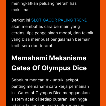
meningkatkan peluang meraih hasil
maksimal.
Berikut ini
SLOT GACOR PALING TREND
akan membahas cara bermain yang
cerdas, tips pengelolaan modal, dan teknik
yang bisa membuat pengalaman bermain
lebih seru dan terarah.
Memahami Mekanisme
Gates Of Olympus Dice
Sebelum mencari trik untuk jackpot,
penting memahami cara kerja permainan
ini. Gates of Olympus Dice menggunakan
sistem acak di setiap putaran, sehingga
tidak ada jaminan pasti untuk menang.