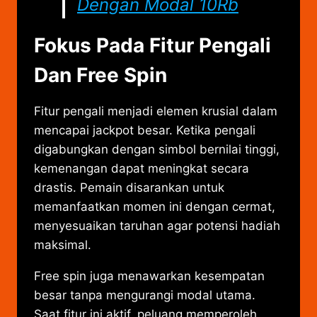
Dengan Modal 10Rb
Fokus Pada Fitur Pengali
Dan Free Spin
Fitur pengali menjadi elemen krusial dalam
mencapai jackpot besar. Ketika pengali
digabungkan dengan simbol bernilai tinggi,
kemenangan dapat meningkat secara
drastis. Pemain disarankan untuk
memanfaatkan momen ini dengan cermat,
menyesuaikan taruhan agar potensi hadiah
maksimal.
Free spin juga menawarkan kesempatan
besar tanpa mengurangi modal utama.
Saat fitur ini aktif, peluang memperoleh