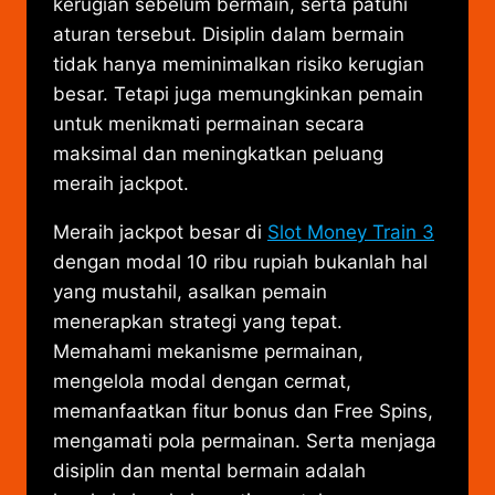
kerugian sebelum bermain, serta patuhi
aturan tersebut. Disiplin dalam bermain
tidak hanya meminimalkan risiko kerugian
besar. Tetapi juga memungkinkan pemain
untuk menikmati permainan secara
maksimal dan meningkatkan peluang
meraih jackpot.
Meraih jackpot besar di
Slot Money Train 3
dengan modal 10 ribu rupiah bukanlah hal
yang mustahil, asalkan pemain
menerapkan strategi yang tepat.
Memahami mekanisme permainan,
mengelola modal dengan cermat,
memanfaatkan fitur bonus dan Free Spins,
mengamati pola permainan. Serta menjaga
disiplin dan mental bermain adalah