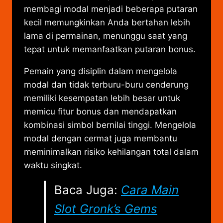
membagi modal menjadi beberapa putaran
kecil memungkinkan Anda bertahan lebih
lama di permainan, menunggu saat yang
tepat untuk memanfaatkan putaran bonus.
Pemain yang disiplin dalam mengelola
modal dan tidak terburu-buru cenderung
memiliki kesempatan lebih besar untuk
memicu fitur bonus dan mendapatkan
kombinasi simbol bernilai tinggi. Mengelola
modal dengan cermat juga membantu
meminimalkan risiko kehilangan total dalam
waktu singkat.
Baca Juga:
Cara Main
Slot Gronk’s Gems