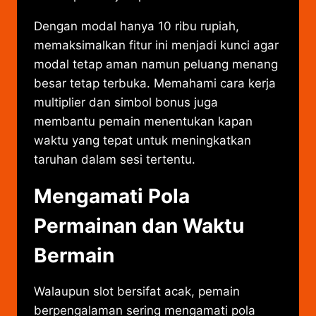
Dengan modal hanya 10 ribu rupiah,
memaksimalkan fitur ini menjadi kunci agar
modal tetap aman namun peluang menang
besar tetap terbuka. Memahami cara kerja
multiplier dan simbol bonus juga
membantu pemain menentukan kapan
waktu yang tepat untuk meningkatkan
taruhan dalam sesi tertentu.
Mengamati Pola
Permainan dan Waktu
Bermain
Walaupun slot bersifat acak, pemain
berpengalaman sering mengamati pola