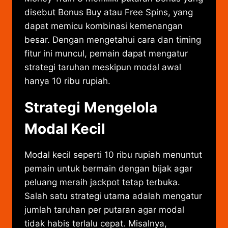
disebut Bonus Buy atau Free Spins, yang
dapat memicu kombinasi kemenangan
besar. Dengan mengetahui cara dan timing
fitur ini muncul, pemain dapat mengatur
strategi taruhan meskipun modal awal
hanya 10 ribu rupiah.
Strategi Mengelola
Modal Kecil
Modal kecil seperti 10 ribu rupiah menuntut
pemain untuk bermain dengan bijak agar
peluang meraih jackpot tetap terbuka.
Salah satu strategi utama adalah mengatur
jumlah taruhan per putaran agar modal
tidak habis terlalu cepat. Misalnya,