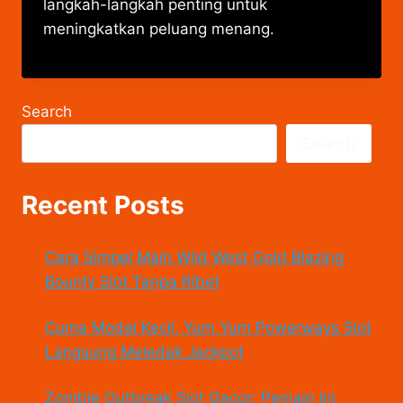
langkah-langkah penting untuk
meningkatkan peluang menang.
Search
Search
Recent Posts
Cara Simpel Main Wild West Gold Blazing
Bounty Slot Tanpa Ribet
Cuma Modal Kecil, Yum Yum Powerways Slot
Langsung Meledak Jackpot
Zombie Outbreak Slot Gacor: Pemain Ini