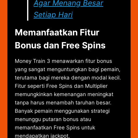
Agar Menang Besar
Setiap Hari
Memanfaatkan Fitur
Bonus dan Free Spins
Money Train 3 menawarkan fitur bonus
yang sangat menguntungkan bagi pemain,
terutama bagi mereka dengan modal kecil.
Fitur seperti Free Spins dan Multiplier
memungkinkan kemenangan meningkat
tanpa harus menambah taruhan besar.
Banyak pemain menggunakan strategi
menunggu putaran bonus atau
memanfaatkan Free Spins untuk
mendapatkan jackpot.