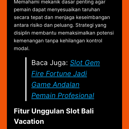
Memahami mekanik dasar penting agar
pemain dapat menyesuaikan taruhan
secara tepat dan menjaga keseimbangan
antara risiko dan peluang. Strategi yang
disiplin membantu memaksimalkan potensi
kemenangan tanpa kehilangan kontrol
modal.
Baca Juga:
Slot Gem
Fire Fortune Jadi
Game Andalan
Pemain Profesional
Fitur Unggulan Slot Bali
Vacation