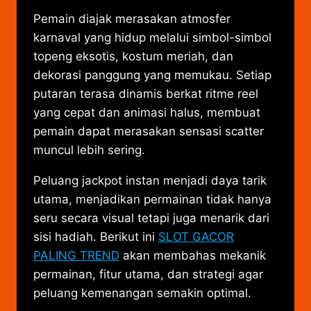
Pemain diajak merasakan atmosfer
karnaval yang hidup melalui simbol-simbol
topeng eksotis, kostum meriah, dan
dekorasi panggung yang memukau. Setiap
putaran terasa dinamis berkat ritme reel
yang cepat dan animasi halus, membuat
pemain dapat merasakan sensasi scatter
muncul lebih sering.
Peluang jackpot instan menjadi daya tarik
utama, menjadikan permainan tidak hanya
seru secara visual tetapi juga menarik dari
sisi hadiah. Berikut ini
SLOT GACOR
PALING TREND
akan membahas mekanik
permainan, fitur utama, dan strategi agar
peluang kemenangan semakin optimal.