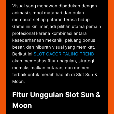
Visual yang menawan dipadukan dengan
animasi simbol matahari dan bulan
membuat setiap putaran terasa hidup.
Game ini kini menjadi pilihan utama pemain
profesional karena kombinasi antara
kesederhanaan mekanik, peluang bonus
besar, dan hiburan visual yang memikat.
Berikut ini
SLOT GACOR PALING TREND
akan membahas fitur unggulan, strategi
memaksimalkan putaran, dan momen
terbaik untuk meraih hadiah di Slot Sun &
Moon.
Fitur Unggulan Slot Sun &
Moon