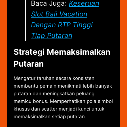
Baca Juga:
Keseruan
Slot Bali Vacation
Dengan RTP Tinggi
Tiap Putaran
Strategi Memaksimalkan
Putaran
Mengatur taruhan secara konsisten
membantu pemain menikmati lebih banyak
putaran dan meningkatkan peluang
memicu bonus. Memperhatikan pola simbol
khusus dan scatter menjadi kunci untuk
memaksimalkan setiap putaran.