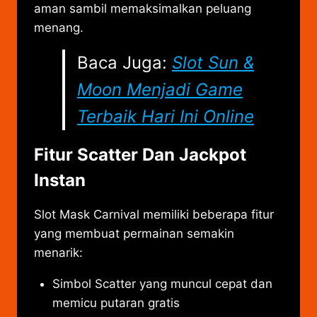
aman sambil memaksimalkan peluang
menang.
Baca Juga:
Slot Sun &
Moon Menjadi Game
Terbaik Hari Ini Online
Fitur Scatter Dan Jackpot
Instan
Slot Mask Carnival memiliki beberapa fitur
yang membuat permainan semakin
menarik:
Simbol Scatter yang muncul cepat dan
memicu putaran gratis