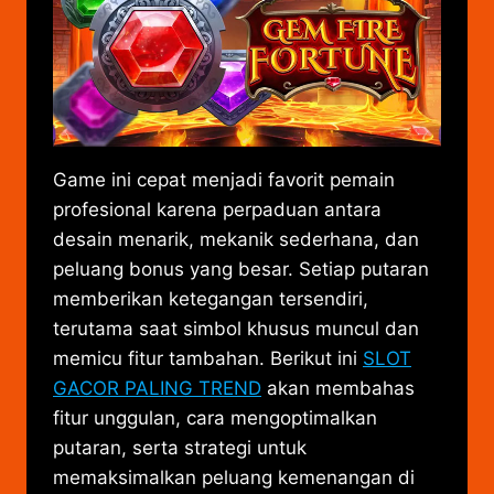
Game ini cepat menjadi favorit pemain
profesional karena perpaduan antara
desain menarik, mekanik sederhana, dan
peluang bonus yang besar. Setiap putaran
memberikan ketegangan tersendiri,
terutama saat simbol khusus muncul dan
memicu fitur tambahan. Berikut ini
SLOT
GACOR PALING TREND
akan membahas
fitur unggulan, cara mengoptimalkan
putaran, serta strategi untuk
memaksimalkan peluang kemenangan di