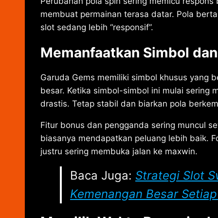
Perubahan pola spin sering memicu respons 
membuat permainan terasa datar. Pola be
slot sedang lebih “responsif”.
Memanfaatkan Simbol dan 
Garuda Gems memiliki simbol khusus yang 
besar. Ketika simbol-simbol ini mulai sering
drastis. Tetap stabil dan biarkan pola berke
Fitur bonus dan pengganda sering muncul se
biasanya mendapatkan peluang lebih baik. Fo
justru sering membuka jalan ke maxwin.
Baca Juga:
Strategi Slot 
Kemenangan Besar Setiap