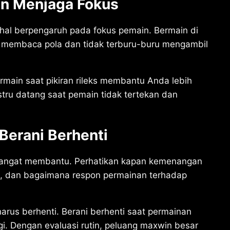
an Menjaga Fokus
hal berpengaruh pada fokus pemain. Bermain di
 membaca pola dan tidak terburu-buru mengambil
ermain saat pikiran rileks membantu Anda lebih
ustru datang saat pemain tidak tertekan dan
Berani Berhenti
 sangat membantu. Perhatikan kapan kemenangan
s, dan bagaimana respon permainan terhadap
arus berhenti. Berani berhenti saat permainan
egi. Dengan evaluasi rutin, peluang maxwin besar