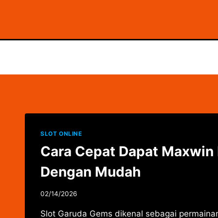
Skip
to
content
SLOT ONLINE
Cara Cepat Dapat Maxwin 
Dengan Mudah
02/14/2026
Slot Garuda Gems dikenal sebagai permaina