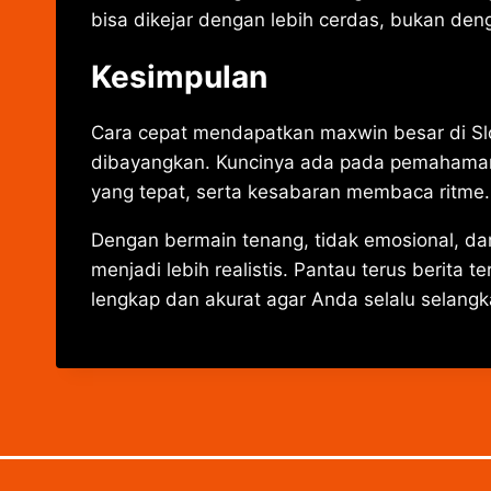
bisa dikejar dengan lebih cerdas, bukan de
Kesimpulan
Cara cepat mendapatkan maxwin besar di Sl
dibayangkan. Kuncinya ada pada pemahaman 
yang tepat, serta kesabaran membaca ritme.
Dengan bermain tenang, tidak emosional, da
menjadi lebih realistis. Pantau terus berita t
lengkap dan akurat agar Anda selalu selang