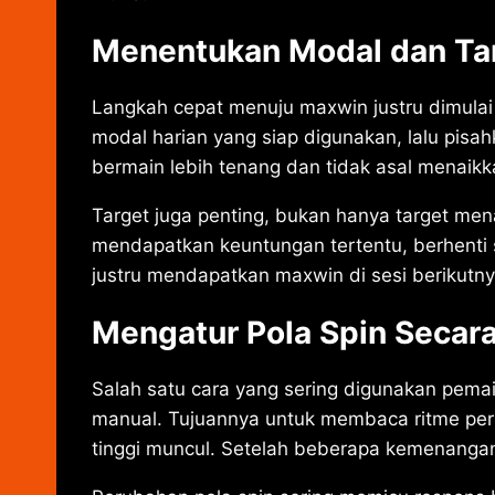
Menentukan Modal dan Tar
Langkah cepat menuju maxwin justru dimulai
modal harian yang siap digunakan, lalu pis
bermain lebih tenang dan tidak asal menaikk
Target juga penting, bukan hanya target mena
mendapatkan keuntungan tertentu, berhenti se
justru mendapatkan maxwin di sesi berikutn
Mengatur Pola Spin Secar
Salah satu cara yang sering digunakan pem
manual. Tujuannya untuk membaca ritme perm
tinggi muncul. Setelah beberapa kemenangan k