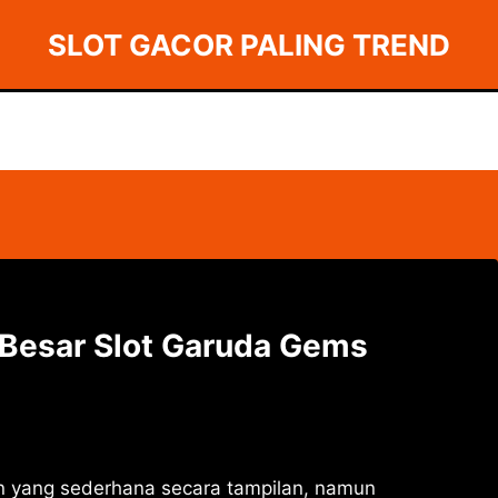
SLOT GACOR PALING TREND
Cara Cepat Dapat Maxwin Slo
Besar Slot Garuda Gems
n yang sederhana secara tampilan, namun