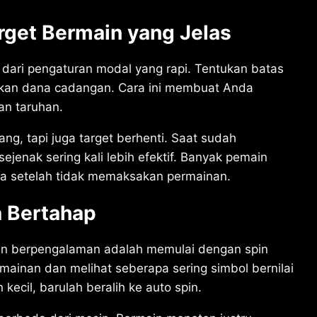
get Bermain yang Jelas
 dari pengaturan modal yang rapi. Tentukan batas
ahkan dana cadangan. Cara ini membuat Anda
an taruhan.
ng, tapi juga target berhenti. Saat sudah
jenak sering kali lebih efektif. Banyak pemain
ya setelah tidak memaksakan permainan.
a Bertahap
ain berpengalaman adalah memulai dengan spin
ainan dan melihat seberapa sering simbol bernilai
ecil, barulah beralih ke auto spin.