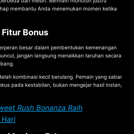
berbeda dari mesin. Bermain monoton justru
rtahap membantu Anda menemukan momen ketika
Fitur Bonus
berperan besar dalam pembentukan kemenangan
 muncul, jangan langsung menaikkan taruhan secara
mbang.
telah kombinasi kecil berulang. Pemain yang sabar
kus pada kestabilan, bukan mengejar hasil instan,
Sweet Rush Bonanza Raih
 Hari