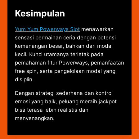
Kesimpulan
Yum Yum Powerways Slot
menawarkan
sensasi permainan ceria dengan potensi
kemenangan besar, bahkan dari modal
kecil. Kunci utamanya terletak pada
pemahaman fitur Powerways, pemanfaatan
free spin, serta pengelolaan modal yang
disiplin.
Dengan strategi sederhana dan kontrol
emosi yang baik, peluang meraih jackpot
bisa terasa lebih realistis dan
menyenangkan.