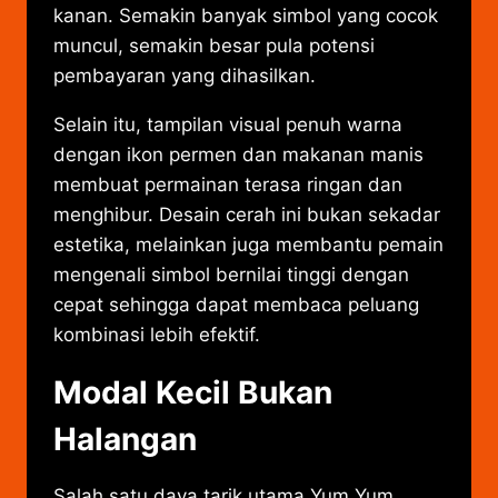
kanan. Semakin banyak simbol yang cocok
muncul, semakin besar pula potensi
pembayaran yang dihasilkan.
Selain itu, tampilan visual penuh warna
dengan ikon permen dan makanan manis
membuat permainan terasa ringan dan
menghibur. Desain cerah ini bukan sekadar
estetika, melainkan juga membantu pemain
mengenali simbol bernilai tinggi dengan
cepat sehingga dapat membaca peluang
kombinasi lebih efektif.
Modal Kecil Bukan
Halangan
Salah satu daya tarik utama Yum Yum