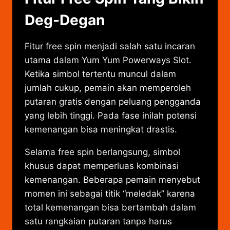
Deg-Degan
Fitur free spin menjadi salah satu incaran
utama dalam Yum Yum Powerways Slot.
Ketika simbol tertentu muncul dalam
jumlah cukup, pemain akan memperoleh
putaran gratis dengan peluang pengganda
yang lebih tinggi. Pada fase inilah potensi
kemenangan bisa meningkat drastis.
Selama free spin berlangsung, simbol
khusus dapat memperluas kombinasi
kemenangan. Beberapa pemain menyebut
momen ini sebagai titik “meledak” karena
total kemenangan bisa bertambah dalam
satu rangkaian putaran tanpa harus