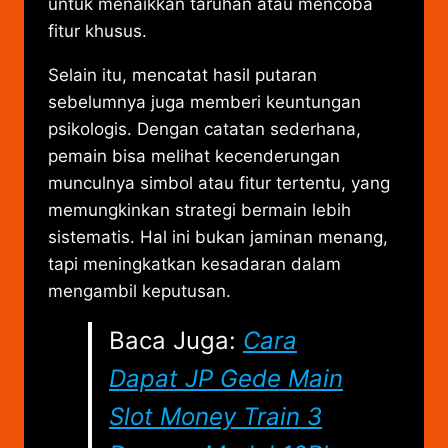
untuk menaikkan taruhan atau mencoba
fitur khusus.
Selain itu, mencatat hasil putaran
sebelumnya juga memberi keuntungan
psikologis. Dengan catatan sederhana,
pemain bisa melihat kecenderungan
munculnya simbol atau fitur tertentu, yang
memungkinkan strategi bermain lebih
sistematis. Hal ini bukan jaminan menang,
tapi meningkatkan kesadaran dalam
mengambil keputusan.
Baca Juga:
Cara
Dapat JP Gede Main
Slot Money Train 3