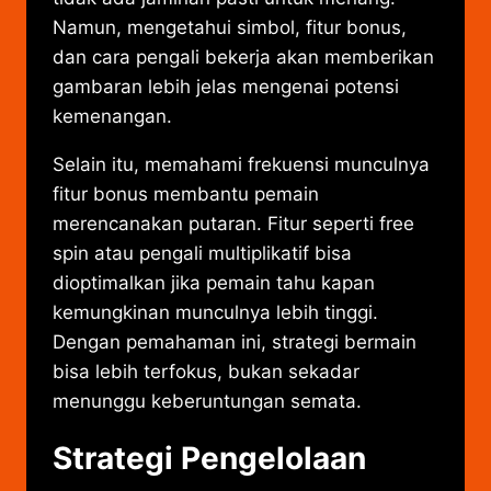
Namun, mengetahui simbol, fitur bonus,
dan cara pengali bekerja akan memberikan
gambaran lebih jelas mengenai potensi
kemenangan.
Selain itu, memahami frekuensi munculnya
fitur bonus membantu pemain
merencanakan putaran. Fitur seperti free
spin atau pengali multiplikatif bisa
dioptimalkan jika pemain tahu kapan
kemungkinan munculnya lebih tinggi.
Dengan pemahaman ini, strategi bermain
bisa lebih terfokus, bukan sekadar
menunggu keberuntungan semata.
Strategi Pengelolaan