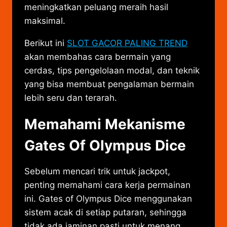
meningkatkan peluang meraih hasil
maksimal.
Berikut ini
SLOT GACOR PALING TREND
akan membahas cara bermain yang
cerdas, tips pengelolaan modal, dan teknik
yang bisa membuat pengalaman bermain
lebih seru dan terarah.
Memahami Mekanisme
Gates Of Olympus Dice
Sebelum mencari trik untuk jackpot,
penting memahami cara kerja permainan
ini. Gates of Olympus Dice menggunakan
sistem acak di setiap putaran, sehingga
tidak ada jaminan pasti untuk menang.