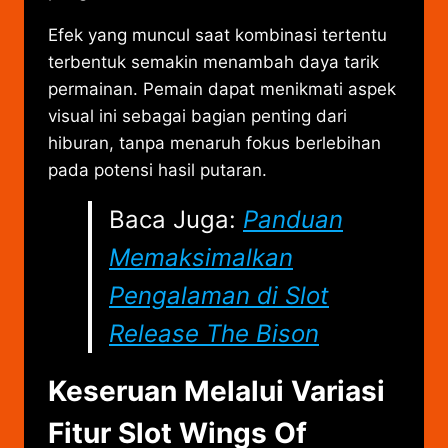
Efek yang muncul saat kombinasi tertentu
terbentuk semakin menambah daya tarik
permainan. Pemain dapat menikmati aspek
visual ini sebagai bagian penting dari
hiburan, tanpa menaruh fokus berlebihan
pada potensi hasil putaran.
Baca Juga:
Panduan
Memaksimalkan
Pengalaman di Slot
Release The Bison
Keseruan Melalui Variasi
Fitur Slot Wings Of