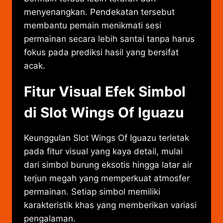
menyenangkan. Pendekatan tersebut
membantu pemain menikmati sesi
permainan secara lebih santai tanpa harus
fokus pada prediksi hasil yang bersifat
acak.
Fitur Visual Efek Simbol
di Slot Wings Of Iguazu
Keunggulan Slot Wings Of Iguazu terletak
pada fitur visual yang kaya detail, mulai
dari simbol burung eksotis hingga latar air
terjun megah yang memperkuat atmosfer
permainan. Setiap simbol memiliki
karakteristik khas yang memberikan variasi
pengalaman.