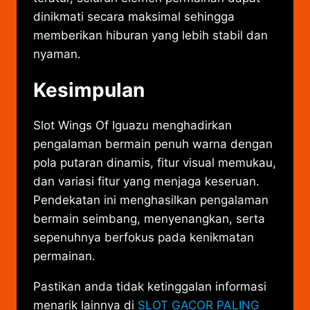
dinikmati secara maksimal sehingga
memberikan hiburan yang lebih stabil dan
nyaman.
Kesimpulan
Slot Wings Of Iguazu menghadirkan
pengalaman bermain penuh warna dengan
pola putaran dinamis, fitur visual memukau,
dan variasi fitur yang menjaga keseruan.
Pendekatan ini menghasilkan pengalaman
bermain seimbang, menyenangkan, serta
sepenuhnya berfokus pada kenikmatan
permainan.
Pastikan anda tidak ketinggalan informasi
menarik lainnya di
SLOT GACOR PALING