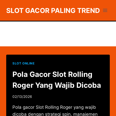
Skip
SLOT GACOR PALING TREND
to
content
Pola Gacor Slot Rolling
Roger
SLOT ONLINE
Pola Gacor Slot Rolling
Roger Yang Wajib Dicoba
02/13/2026
Pola gacor Slot Rolling Roger yang wajib
dicoba dengan strategi spin, manajemen