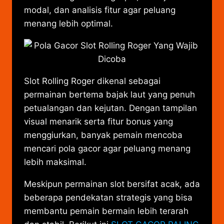
modal, dan analisis fitur agar peluang
menang lebih optimal.
Slot Rolling Roger dikenal sebagai
permainan bertema bajak laut yang penuh
petualangan dan kejutan. Dengan tampilan
visual menarik serta fitur bonus yang
menggiurkan, banyak pemain mencoba
mencari pola gacor agar peluang menang
lebih maksimal.
Meskipun permainan slot bersifat acak, ada
beberapa pendekatan strategis yang bisa
membantu pemain bermain lebih terarah