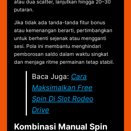
atau dua scatter, lanjutkan hingga 20–30
putaran.
Jika tidak ada tanda-tanda fitur bonus
atau kemenangan berarti, pertimbangkan
untuk berhenti sejenak atau mengganti
sesi. Pola ini membantu menghindari
pemborosan saldo dalam waktu singkat
dan menjaga ritme permainan tetap stabil.
Baca Juga:
Cara
Maksimalkan Free
Spin Di Slot Rodeo
Drive
Kombinasi Manual Spin