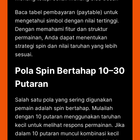
Baca tabel pembayaran (paytable) untuk
mengetahui simbol dengan nilai tertinggi.
Dengan memahami fitur dan struktur
permainan, Anda dapat menentukan
strategi spin dan nilai taruhan yang lebih
sesuai.
Pola Spin Bertahap 10–30
Putaran
Salah satu pola yang sering digunakan
pemain adalah spin bertahap. Mulailah
dengan 10 putaran menggunakan taruhan
kecil untuk melihat respons permainan. Jika
dalam 10 putaran muncul kombinasi kecil