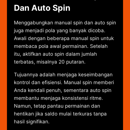
Dan Auto Spin
Menggabungkan manual spin dan auto spin
juga menjadi pola yang banyak dicoba.
Awali dengan beberapa manual spin untuk
membaca pola awal permainan. Setelah
itu, aktifkan auto spin dalam jumlah
terbatas, misalnya 20 putaran.
Tujuannya adalah menjaga keseimbangan
kontrol dan efisiensi. Manual spin memberi
Anda kendali penuh, sementara auto spin
membantu menjaga konsistensi ritme.
Namun, tetap pantau permainan dan
hentikan jika saldo mulai terkuras tanpa
hasil signifikan.