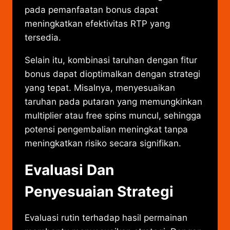
pada pemanfaatan bonus dapat
meningkatkan efektivitas RTP yang
tersedia.
Selain itu, kombinasi taruhan dengan fitur
bonus dapat dioptimalkan dengan strategi
yang tepat. Misalnya, menyesuaikan
taruhan pada putaran yang memungkinkan
multiplier atau free spins muncul, sehingga
potensi pengembalian meningkat tanpa
meningkatkan risiko secara signifikan.
Evaluasi Dan
Penyesuaian Strategi
Evaluasi rutin terhadap hasil permainan