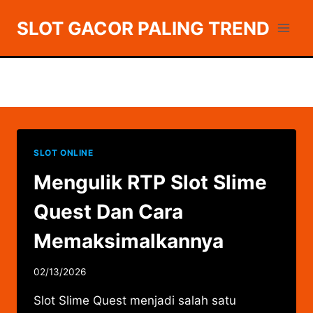
Skip
SLOT GACOR PALING TREND
to
content
RTP Slot
SLOT ONLINE
Mengulik RTP Slot Slime
Quest Dan Cara
Memaksimalkannya
02/13/2026
Slot Slime Quest menjadi salah satu