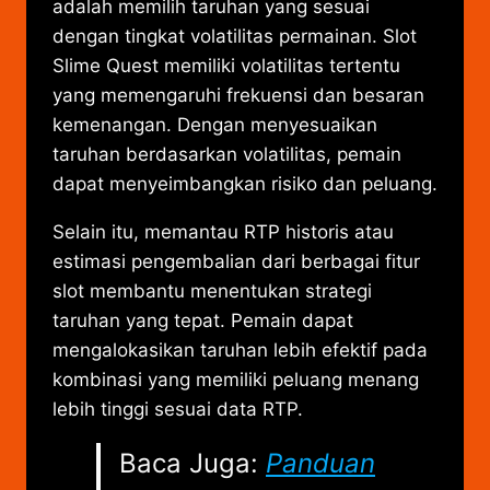
adalah memilih taruhan yang sesuai
dengan tingkat volatilitas permainan. Slot
Slime Quest memiliki volatilitas tertentu
yang memengaruhi frekuensi dan besaran
kemenangan. Dengan menyesuaikan
taruhan berdasarkan volatilitas, pemain
dapat menyeimbangkan risiko dan peluang.
Selain itu, memantau RTP historis atau
estimasi pengembalian dari berbagai fitur
slot membantu menentukan strategi
taruhan yang tepat. Pemain dapat
mengalokasikan taruhan lebih efektif pada
kombinasi yang memiliki peluang menang
lebih tinggi sesuai data RTP.
Baca Juga:
Panduan