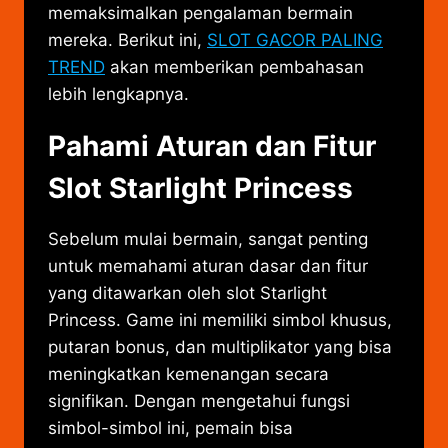
memaksimalkan pengalaman bermain
mereka. Berikut ini,
SLOT GACOR PALING
TREND
akan memberikan pembahasan
lebih lengkapnya.
Pahami Aturan dan Fitur
Slot Starlight Princess
Sebelum mulai bermain, sangat penting
untuk memahami aturan dasar dan fitur
yang ditawarkan oleh slot Starlight
Princess. Game ini memiliki simbol khusus,
putaran bonus, dan multiplikator yang bisa
meningkatkan kemenangan secara
signifikan. Dengan mengetahui fungsi
simbol-simbol ini, pemain bisa