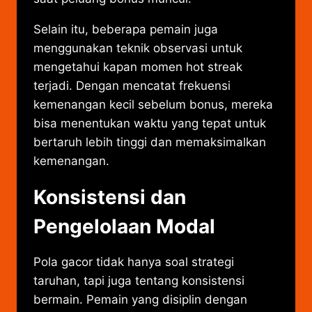
Selain itu, beberapa pemain juga
menggunakan teknik observasi untuk
mengetahui kapan momen hot streak
terjadi. Dengan mencatat frekuensi
kemenangan kecil sebelum bonus, mereka
bisa menentukan waktu yang tepat untuk
bertaruh lebih tinggi dan memaksimalkan
kemenangan.
Konsistensi dan
Pengelolaan Modal
Pola gacor tidak hanya soal strategi
taruhan, tapi juga tentang konsistensi
bermain. Pemain yang disiplin dengan