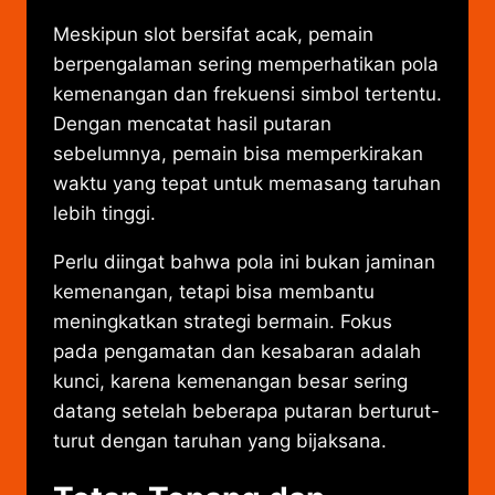
Meskipun slot bersifat acak, pemain
berpengalaman sering memperhatikan pola
kemenangan dan frekuensi simbol tertentu.
Dengan mencatat hasil putaran
sebelumnya, pemain bisa memperkirakan
waktu yang tepat untuk memasang taruhan
lebih tinggi.
Perlu diingat bahwa pola ini bukan jaminan
kemenangan, tetapi bisa membantu
meningkatkan strategi bermain. Fokus
pada pengamatan dan kesabaran adalah
kunci, karena kemenangan besar sering
datang setelah beberapa putaran berturut-
turut dengan taruhan yang bijaksana.