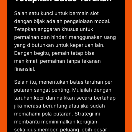
Salah satu kunci untuk bermain slot
dengan bijak adalah pengelolaan modal.
Tetapkan anggaran khusus untuk
permainan dan hindari menggunakan uang
yang dibutuhkan untuk keperluan lain.
Dengan begitu, pemain tetap bisa
menikmati permainan tanpa tekanan
finansial.
Selain itu, menentukan batas taruhan per
putaran sangat penting. Mulailah dengan
taruhan kecil dan naikkan secara bertahap
jika merasa beruntung atau jika sudah
memahami pola putaran. Strategi ini
membantu meminimalkan kerugian
sekaligus memberi peluang lebih besar