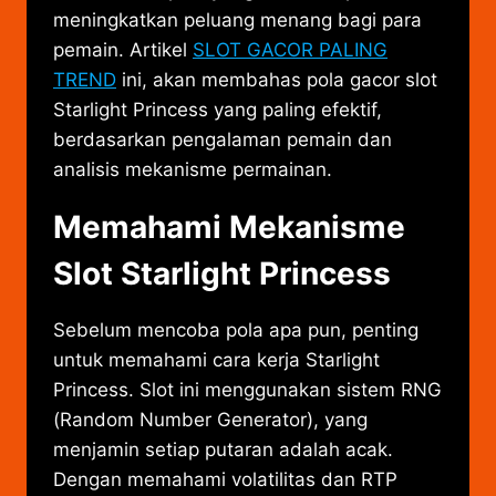
meningkatkan peluang menang bagi para
pemain. Artikel
SLOT GACOR PALING
TREND
ini, akan membahas pola gacor slot
Starlight Princess yang paling efektif,
berdasarkan pengalaman pemain dan
analisis mekanisme permainan.
Memahami Mekanisme
Slot Starlight Princess
Sebelum mencoba pola apa pun, penting
untuk memahami cara kerja Starlight
Princess. Slot ini menggunakan sistem RNG
(Random Number Generator), yang
menjamin setiap putaran adalah acak.
Dengan memahami volatilitas dan RTP