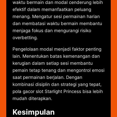
waktu bermain dan modal cenderung lebih
efektif dalam memanfaatkan peluang
menang. Mengatur sesi permainan harian
dan membatasi waktu bermain membantu
menjaga fokus dan mengurangi risiko
overbetting.
Pengelolaan modal menjadi faktor penting
lain. Menentukan batas kemenangan dan
kerugian dalam setiap sesi membantu
pemain tetap tenang dan mengontrol emosi
saat permainan berjalan. Dengan
kombinasi disiplin dan strategi yang tepat,
pola gacor slot Starlight Princess bisa lebih
mudah diterapkan.
Kesimpulan