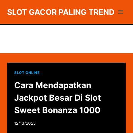
Skip
SLOT GACOR PALING TREND
to
content
Situs Slot Sweet Bonanza
1000
SLOT ONLINE
Cara Mendapatkan
Jackpot Besar Di Slot
Sweet Bonanza 1000
12/13/2025