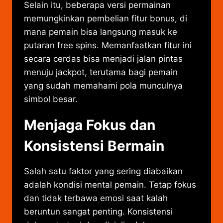
Selain itu, beberapa versi permainan
memungkinkan pembelian fitur bonus, di
mana pemain bisa langsung masuk ke
putaran free spins. Memanfaatkan fitur ini
secara cerdas bisa menjadi jalan pintas
menuju jackpot, terutama bagi pemain
yang sudah memahami pola munculnya
simbol besar.
Menjaga Fokus dan
Konsistensi Bermain
Salah satu faktor yang sering diabaikan
adalah kondisi mental pemain. Tetap fokus
dan tidak terbawa emosi saat kalah
beruntun sangat penting. Konsistensi