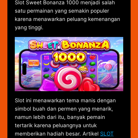
Slot Sweet Bonanza 1000 menjadi salah
satu permainan yang semakin populer
karena menawarkan peluang kemenangan
yang tinggi.
Slot ini menawarkan tema manis dengan
simbol buah dan permen yang menarik,
namun lebih dari itu, banyak pemain
tertarik karena peluangnya untuk
memberikan hadiah besar. Artikel
SLOT