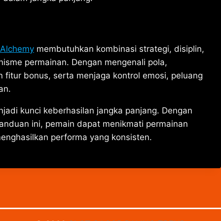
 Alchemy
membutuhkan kombinasi strategi, disiplin,
isme permainan. Dengan mengenali pola,
fitur bonus, serta menjaga kontrol emosi, peluang
an.
njadi kunci keberhasilan jangka panjang. Dengan
anduan ini, pemain dapat menikmati permainan
 menghasilkan performa yang konsisten.