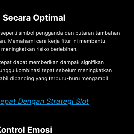
 Secara Optimal
us seperti simbol pengganda dan putaran tambahan
n. Memahami cara kerja fitur ini membantu
eningkatkan risiko berlebihan.
tepat dapat memberikan dampak signifikan
enunggu kombinasi tepat sebelum meningkatkan
tabil dibanding yang terburu-buru mengambil
epat Dengan Strategi Slot
ontrol Emosi