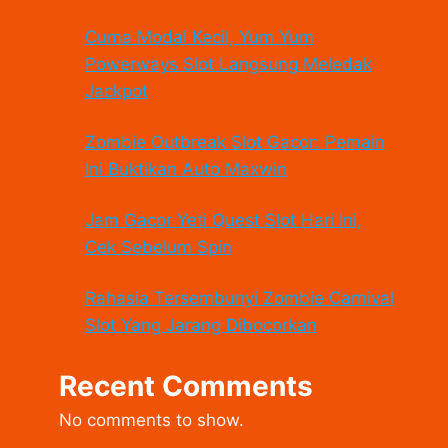
Cuma Modal Kecil, Yum Yum
Powerways Slot Langsung Meledak
Jackpot
Zombie Outbreak Slot Gacor: Pemain
Ini Buktikan Auto Maxwin
Jam Gacor Yeti Quest Slot Hari Ini,
Cek Sebelum Spin
Rahasia Tersembunyi Zombie Carnival
Slot Yang Jarang Dibocorkan
Recent Comments
No comments to show.