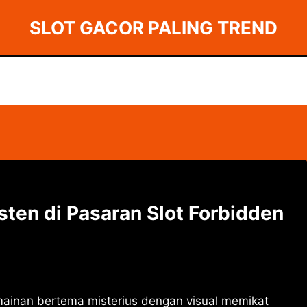
SLOT GACOR PALING TREND
Slot Forbidden Alchemy
ten di Pasaran Slot Forbidden
mainan bertema misterius dengan visual memikat