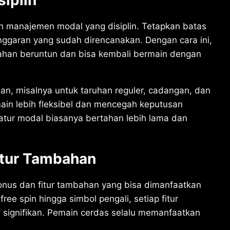
ah manajemen modal yang disiplin. Tetapkan batas
anggaran yang sudah direncanakan. Dengan cara ini,
ahan beruntun dan bisa kembali bermain dengan
ian, misalnya untuk taruhan reguler, cadangan, dan
ain lebih fleksibel dan mencegah keputusan
atur modal biasanya bertahan lebih lama dan
itur Tambahan
onus dan fitur tambahan yang bisa dimanfaatkan
ee spin hingga simbol pengali, setiap fitur
 signifikan. Pemain cerdas selalu memanfaatkan