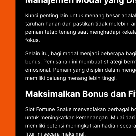
Kunci penting lain untuk menang besar adal
taruhan harian dan pastikan tidak melebihi 
pemain tetap tenang saat menghadapi kekal
fokus.
Selain itu, bagi modal menjadi beberapa bag
bonus. Pemisahan ini membuat strategi berm
emosional. Pemain yang disiplin dalam meng
memiliki peluang menang lebih tinggi.
Maksimalkan Bonus dan F
Slot Fortune Snake menyediakan berbagai b
untuk meningkatkan kemenangan. Mulai dari fr
memiliki potensi meningkatkan hadiah secara
fitur ini secara maksimal.