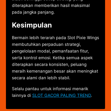
diterapkan memberikan hasil maksimal
pada jangka panjang.
Kesimpulan
Bermain lebih terarah pada Slot Pixie Wings
membutuhkan perpaduan strategi,
pengelolaan modal, pemanfaatan fitur,
serta kontrol emosi. Ketika semua aspek
diterapkan secara konsisten, peluang
meraih kemenangan besar akan meningkat
secara alami dan lebih stabil.
Selalu pantau untuk informasi menarik
lainnya di
SLOT GACOR PALING TREND
.