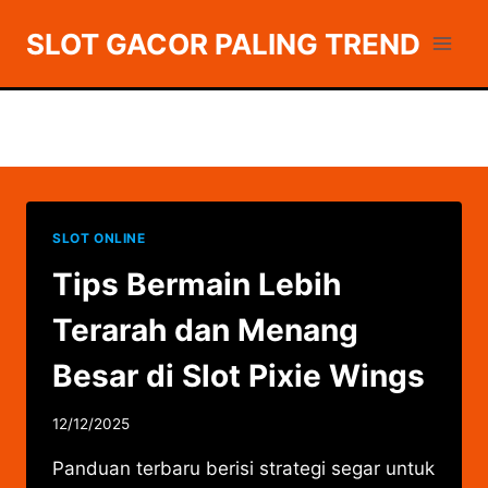
Skip
SLOT GACOR PALING TREND
to
content
Slot Pixie Wings
SLOT ONLINE
Tips Bermain Lebih
Terarah dan Menang
Besar di Slot Pixie Wings
12/12/2025
Panduan terbaru berisi strategi segar untuk