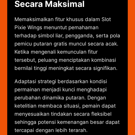
Secara Maksimal
Memaksimalkan fitur khusus dalam Slot
Pixie Wings menuntut pemahaman
terhadap simbol liar, pengganda, serta pola
pemicu putaran gratis muncul secara acak.
Ketika mengenali kemunculan fitur
tersebut, peluang menciptakan kombinasi
bernilai tinggi meningkat secara signifikan.
Adaptasi strategi berdasarkan kondisi
permainan menjadi kunci menghadapi
perubahan dinamika putaran. Dengan
ketelitian membaca situasi, pemain dapat
menyesuaikan tindakan secara fleksibel
sehingga potensi kemenangan besar dapat
tercapai dengan lebih terarah.