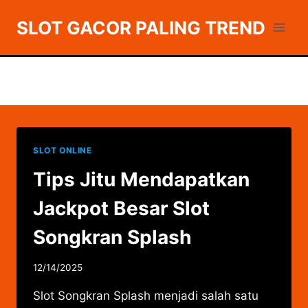
Skip
SLOT GACOR PALING TREND
to
content
Slot Songkran Splash
SLOT ONLINE
Tips Jitu Mendapatkan
Jackpot Besar Slot
Songkran Splash
12/14/2025
Slot Songkran Splash menjadi salah satu