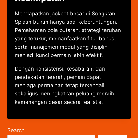
Mendapatkan jackpot besar di Songkran
Splash bukan hanya soal keberuntungan.
Pemahaman pola putaran, strategi taruhan
yang terukur, memanfaatkan fitur bonus,
serta manajemen modal yang disiplin
menjadi kunci bermain lebih efektif.
Dengan konsistensi, kesabaran, dan
pendekatan terarah, pemain dapat
menjaga permainan tetap terkendali
sekaligus meningkatkan peluang meraih
kemenangan besar secara realistis.
Search