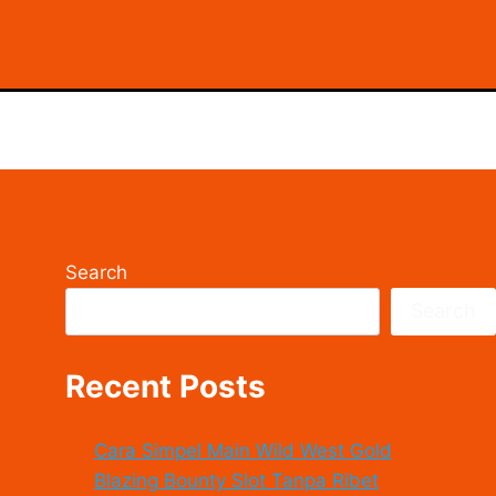
Search
Search
Recent Posts
Cara Simpel Main Wild West Gold
Blazing Bounty Slot Tanpa Ribet