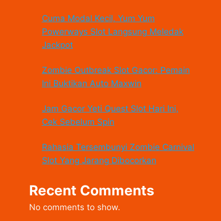
Cuma Modal Kecil, Yum Yum
Powerways Slot Langsung Meledak
Jackpot
Zombie Outbreak Slot Gacor: Pemain
Ini Buktikan Auto Maxwin
Jam Gacor Yeti Quest Slot Hari Ini,
Cek Sebelum Spin
Rahasia Tersembunyi Zombie Carnival
Slot Yang Jarang Dibocorkan
Recent Comments
No comments to show.