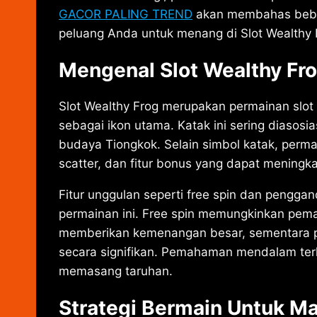
GACOR PALING TREND
akan membahas beber
peluang Anda untuk menang di Slot Wealthy 
Mengenal Slot Wealthy Fr
Slot Wealthy Frog merupakan permainan slot
sebagai ikon utama. Katak ini sering diasos
budaya Tiongkok. Selain simbol katak, permai
scatter, dan fitur bonus yang dapat mening
Fitur unggulan seperti free spin dan pengg
permainan ini. Free spin memungkinkan pema
memberikan kemenangan besar, sementara p
secara signifikan. Pemahaman mendalam terh
memasang taruhan.
Strategi Bermain Untuk 