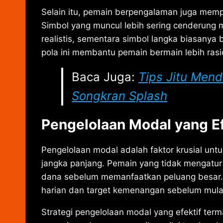
Selain itu, pemain berpengalaman juga memp
Simbol yang muncul lebih sering cenderung
realistis, sementara simbol langka biasanya 
pola ini membantu pemain bermain lebih ras
Baca Juga:
Tips Jitu Mend
Songkran Splash
Pengelolaan Modal yang Ef
Pengelolaan modal adalah faktor krusial un
jangka panjang. Pemain yang tidak mengatur
dana sebelum memanfaatkan peluang besar. 
harian dan target kemenangan sebelum mula
Strategi pengelolaan modal yang efektif te