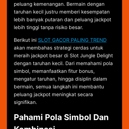
peluang kemenangan. Bermain dengan
taruhan kecil justru memberi kesempatan
lebih banyak putaran dan peluang jackpot
lebih tinggi tanpa risiko besar.
Berikut ini
SLOT GACOR PALING TREND
akan membahas strategi cerdas untuk
meraih jackpot besar di Slot Jungle Delight
dengan taruhan kecil. Dari memahami pola
simbol, memanfaatkan fitur bonus,
mengatur taruhan, hingga disiplin dalam
bermain, semua langkah ini membantu
peluang jackpot meningkat secara
signifikan.
Pahami Pola Simbol Dan