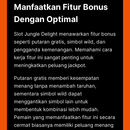
Manfaatkan Fitur Bonus
Dengan Optimal
Slot Jungle Delight menawarkan fitur bonus
seperti putaran gratis, simbol wild, dan
pengganda kemenangan. Memahami cara
kerja fitur ini sangat penting untuk
meningkatkan peluang jackpot.
Putaran gratis memberi kesempatan
menang tanpa menambah taruhan,
sementara simbol wild dapat
menggantikan simbol lain untuk
membentuk kombinasi lebih mudah.
Pemain yang memanfaatkan fitur ini secara
cermat biasanya memiliki peluang menang