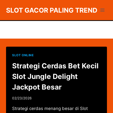
Skip
SLOT GACOR PALING TREND
to
content
Strategi Cerdas Bet Kecil
SLOT ONLINE
Strategi Cerdas Bet Kecil
Slot Jungle Delight
Jackpot Besar
02/23/2026
Strategi cerdas menang besar di Slot