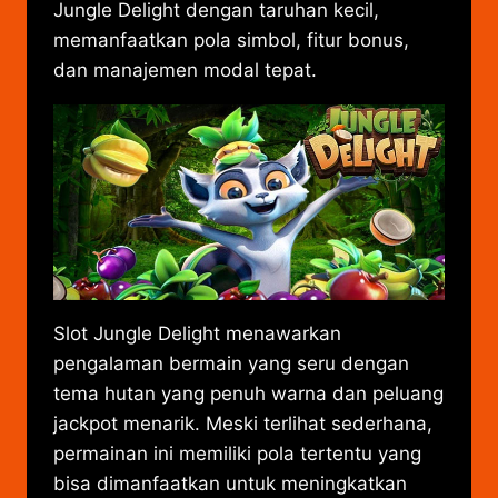
Jungle Delight dengan taruhan kecil,
memanfaatkan pola simbol, fitur bonus,
dan manajemen modal tepat.
Slot Jungle Delight menawarkan
pengalaman bermain yang seru dengan
tema hutan yang penuh warna dan peluang
jackpot menarik. Meski terlihat sederhana,
permainan ini memiliki pola tertentu yang
bisa dimanfaatkan untuk meningkatkan