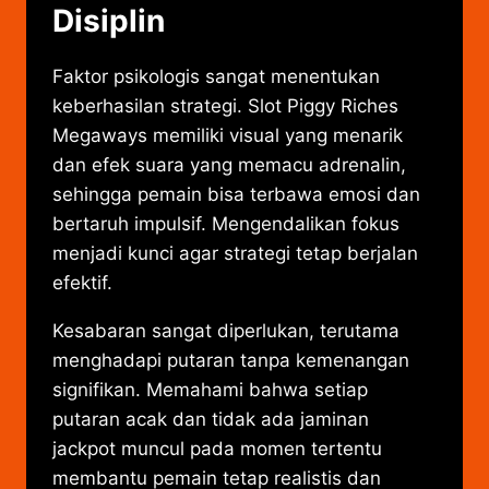
Disiplin
Faktor psikologis sangat menentukan
keberhasilan strategi. Slot Piggy Riches
Megaways memiliki visual yang menarik
dan efek suara yang memacu adrenalin,
sehingga pemain bisa terbawa emosi dan
bertaruh impulsif. Mengendalikan fokus
menjadi kunci agar strategi tetap berjalan
efektif.
Kesabaran sangat diperlukan, terutama
menghadapi putaran tanpa kemenangan
signifikan. Memahami bahwa setiap
putaran acak dan tidak ada jaminan
jackpot muncul pada momen tertentu
membantu pemain tetap realistis dan