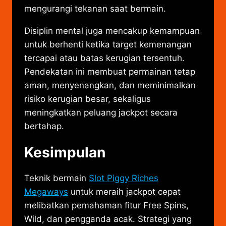
mengurangi tekanan saat bermain.
Disiplin mental juga mencakup kemampuan
untuk berhenti ketika target kemenangan
tercapai atau batas kerugian tersentuh.
Pendekatan ini membuat permainan tetap
aman, menyenangkan, dan meminimalkan
risiko kerugian besar, sekaligus
meningkatkan peluang jackpot secara
bertahap.
Kesimpulan
Teknik bermain
Slot Piggy Riches
Megaways
untuk meraih jackpot cepat
melibatkan pemahaman fitur Free Spins,
Wild, dan pengganda acak. Strategi yang