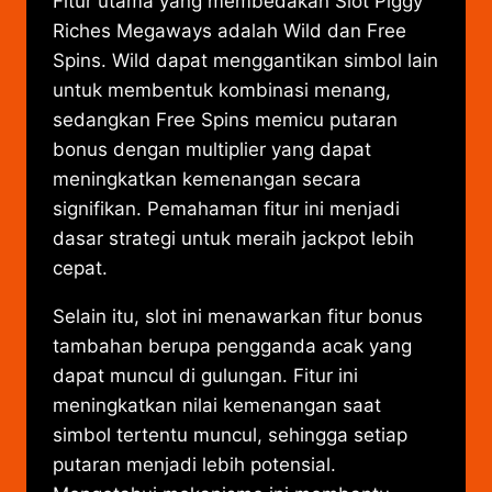
Fitur utama yang membedakan Slot Piggy
Riches Megaways adalah Wild dan Free
Spins. Wild dapat menggantikan simbol lain
untuk membentuk kombinasi menang,
sedangkan Free Spins memicu putaran
bonus dengan multiplier yang dapat
meningkatkan kemenangan secara
signifikan. Pemahaman fitur ini menjadi
dasar strategi untuk meraih jackpot lebih
cepat.
Selain itu, slot ini menawarkan fitur bonus
tambahan berupa pengganda acak yang
dapat muncul di gulungan. Fitur ini
meningkatkan nilai kemenangan saat
simbol tertentu muncul, sehingga setiap
putaran menjadi lebih potensial.