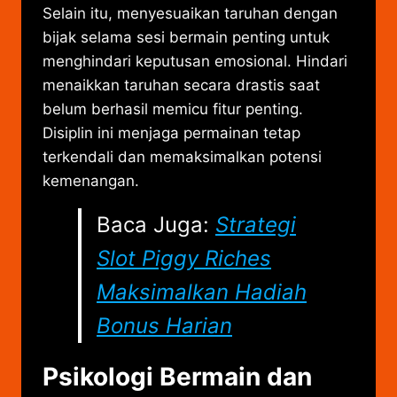
Selain itu, menyesuaikan taruhan dengan
bijak selama sesi bermain penting untuk
menghindari keputusan emosional. Hindari
menaikkan taruhan secara drastis saat
belum berhasil memicu fitur penting.
Disiplin ini menjaga permainan tetap
terkendali dan memaksimalkan potensi
kemenangan.
Baca Juga:
Strategi
Slot Piggy Riches
Maksimalkan Hadiah
Bonus Harian
Psikologi Bermain dan