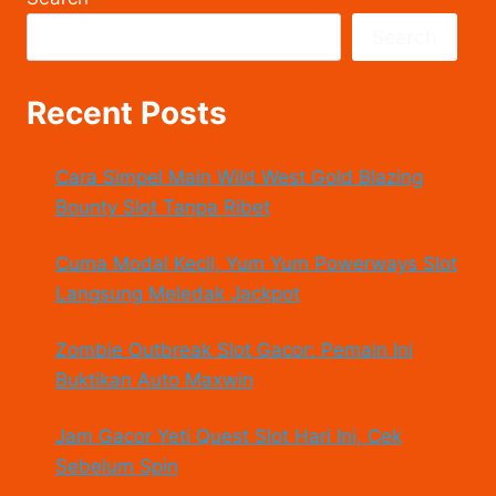
Search
Recent Posts
Cara Simpel Main Wild West Gold Blazing
Bounty Slot Tanpa Ribet
Cuma Modal Kecil, Yum Yum Powerways Slot
Langsung Meledak Jackpot
Zombie Outbreak Slot Gacor: Pemain Ini
Buktikan Auto Maxwin
Jam Gacor Yeti Quest Slot Hari Ini, Cek
Sebelum Spin