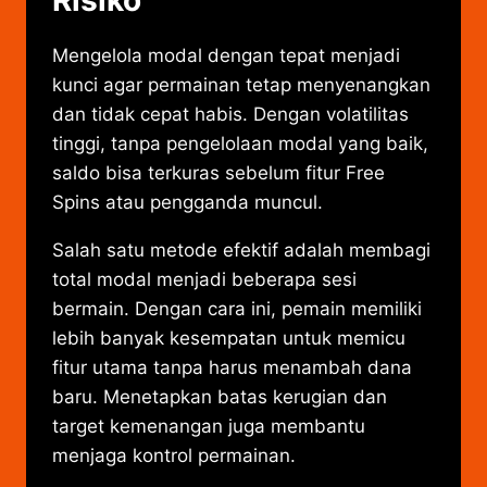
Risiko
Mengelola modal dengan tepat menjadi
kunci agar permainan tetap menyenangkan
dan tidak cepat habis. Dengan volatilitas
tinggi, tanpa pengelolaan modal yang baik,
saldo bisa terkuras sebelum fitur Free
Spins atau pengganda muncul.
Salah satu metode efektif adalah membagi
total modal menjadi beberapa sesi
bermain. Dengan cara ini, pemain memiliki
lebih banyak kesempatan untuk memicu
fitur utama tanpa harus menambah dana
baru. Menetapkan batas kerugian dan
target kemenangan juga membantu
menjaga kontrol permainan.