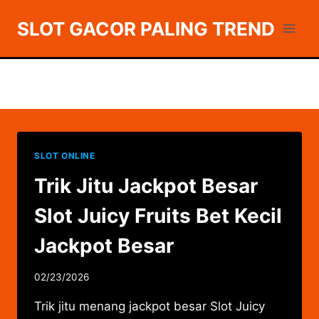
Skip
SLOT GACOR PALING TREND
to
content
Trik Jitu Jackpot Besar
SLOT ONLINE
Trik Jitu Jackpot Besar
Slot Juicy Fruits Bet Kecil
Jackpot Besar
02/23/2026
Trik jitu menang jackpot besar Slot Juicy