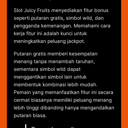
Slot Juicy Fruits menyediakan fitur bonus
seperti putaran gratis, simbol wild, dan
pengganda kemenangan. Memahami cara
kerja fitur ini adalah kunci untuk
meningkatkan peluang jackpot.
Putaran gratis memberi kesempatan
menang tanpa menambah taruhan,
sementara simbol wild dapat
menggantikan simbol lain untuk
membentuk kombinasi lebih mudah.
Pemain yang memanfaatkan fitur ini secara
cermat biasanya memiliki peluang menang
lebih tinggi dibanding hanya mengandalkan
putaran biasa.