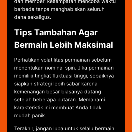
dan memberi kesempatan mencoba waktu
berbeda tanpa menghabiskan seluruh
dana sekaligus.
Tips Tambahan Agar
Bermain Lebih Maksimal
Perhatikan volatilitas permainan sebelum
menentukan nominal spin. Jika permainan
memiliki tingkat fluktuasi tinggi, sebaiknya
siapkan strategi lebih sabar karena
kemenangan besar biasanya datang
setelah beberapa putaran. Memahami
karakteristik ini membuat Anda tidak
mudah panik.
Terakhir, jangan lupa untuk selalu bermain