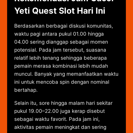
Yeti Quest Slot Hari Ini
Berdasarkan berbagai diskusi komunitas,
waktu pagi antara pukul 01.00 hingga
04.00 sering dianggap sebagai momen
potensial. Pada jam tersebut, suasana
relatif lebih tenang sehingga beberapa
pemain merasa kombinasi lebih mudah
muncul. Banyak yang memanfaatkan waktu
ini untuk mencoba spin dengan nominal
bertahap.
Selain itu, sore hingga malam hari sekitar
pukul 19.00–22.00 juga kerap disebut
sebagai waktu favorit. Pada jam ini,
aktivitas pemain meningkat dan sering