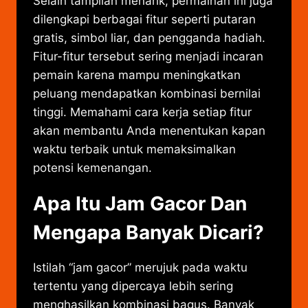
Selain tampilan menarik, permainan ini juga
dilengkapi berbagai fitur seperti putaran
gratis, simbol liar, dan pengganda hadiah.
Fitur-fitur tersebut sering menjadi incaran
pemain karena mampu meningkatkan
peluang mendapatkan kombinasi bernilai
tinggi. Memahami cara kerja setiap fitur
akan membantu Anda menentukan kapan
waktu terbaik untuk memaksimalkan
potensi kemenangan.
Apa Itu Jam Gacor Dan
Mengapa Banyak Dicari?
Istilah “jam gacor” merujuk pada waktu
tertentu yang dipercaya lebih sering
menghasilkan kombinasi bagus. Banyak