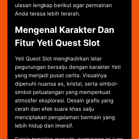
ulasan lengkap berikut agar permainan
Anda terasa lebih terarah.
Mengenal Karakter Dan
Fitur Yeti Quest Slot
Yeti Quest Slot menghadirkan latar
pegunungan bersalju dengan karakter Yeti
yang menjadi pusat cerita. Visualnya
dipenuhi nuansa es, kristal, serta simbol-
simbol petualangan yang memperkuat
atmosfer eksplorasi. Desain grafis yang
cerah dan efek suara khas salju
menciptakan pengalaman bermain yang
lebih hidup dan imersif.