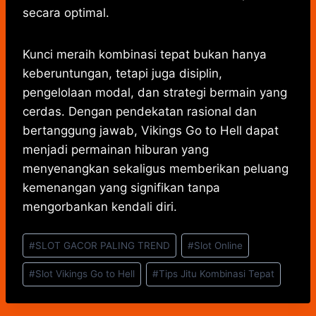
secara optimal.
Kunci meraih kombinasi tepat bukan hanya
keberuntungan, tetapi juga disiplin,
pengelolaan modal, dan strategi bermain yang
cerdas. Dengan pendekatan rasional dan
bertanggung jawab, Vikings Go to Hell dapat
menjadi permainan hiburan yang
menyenangkan sekaligus memberikan peluang
kemenangan yang signifikan tanpa
mengorbankan kendali diri.
Post
#
SLOT GACOR PALING TREND
#
Slot Online
Tags:
#
Slot Vikings Go to Hell
#
Tips Jitu Kombinasi Tepat