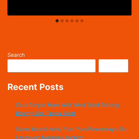
Search
Search
Recent Posts
Cara Simpel Main Wild West Gold Blazing
Bounty Slot Tanpa Ribet
Cuma Modal Kecil, Yum Yum Powerways Slot
Langsung Meledak Jackpot