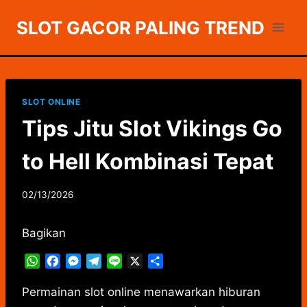
Skip
SLOT GACOR PALING TREND
to
content
SLOT ONLINE
Tips Jitu Slot Vikings Go
to Hell Kombinasi Tepat
02/13/2026
Bagikan
W
F
M
T
L
X
S
h
a
e
e
i
h
a
c
s
l
n
a
Permainan slot online menawarkan hiburan
t
e
s
e
e
r