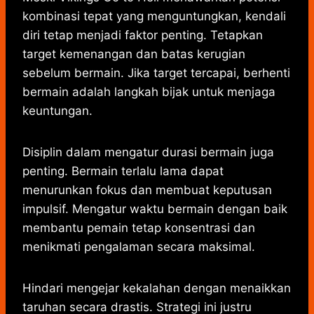
kombinasi tepat yang menguntungkan, kendali
diri tetap menjadi faktor penting. Tetapkan
target kemenangan dan batas kerugian
sebelum bermain. Jika target tercapai, berhenti
bermain adalah langkah bijak untuk menjaga
keuntungan.
Disiplin dalam mengatur durasi bermain juga
penting. Bermain terlalu lama dapat
menurunkan fokus dan membuat keputusan
impulsif. Mengatur waktu bermain dengan baik
membantu pemain tetap konsentrasi dan
menikmati pengalaman secara maksimal.
Hindari mengejar kekalahan dengan menaikkan
taruhan secara drastis. Strategi ini justru