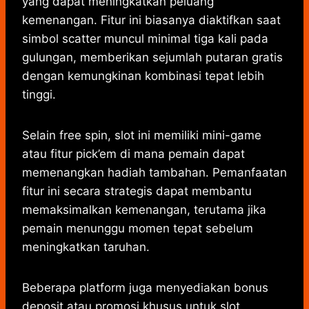
yang dapat meningkatkan peluang
kemenangan. Fitur ini biasanya diaktifkan saat
simbol scatter muncul minimal tiga kali pada
gulungan, memberikan sejumlah putaran gratis
dengan kemungkinan kombinasi tepat lebih
tinggi.
Selain free spin, slot ini memiliki mini-game
atau fitur pick’em di mana pemain dapat
memenangkan hadiah tambahan. Pemanfaatan
fitur ini secara strategis dapat membantu
memaksimalkan kemenangan, terutama jika
pemain menunggu momen tepat sebelum
meningkatkan taruhan.
Beberapa platform juga menyediakan bonus
deposit atau promosi khusus untuk slot.