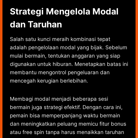
Strategi Mengelola Modal
dan Taruhan
Salah satu kunci meraih kombinasi tepat
adalah pengelolaan modal yang bijak. Sebelum
mulai bermain, tentukan anggaran yang siap
digunakan untuk hiburan. Menetapkan batas ini
membantu mengontrol pengeluaran dan
mencegah kerugian berlebihan.
Membagi modal menjadi beberapa sesi
bermain juga strategi efektif. Dengan cara ini,
pemain bisa memperpanjang waktu bermain
dan meningkatkan peluang memicu fitur bonus
atau free spin tanpa harus menaikkan taruhan