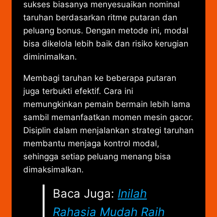
sukses biasanya menyesuaikan nominal
taruhan berdasarkan ritme putaran dan
peluang bonus. Dengan metode ini, modal
bisa dikelola lebih baik dan risiko kerugian
diminimalkan.
Membagi taruhan ke beberapa putaran
juga terbukti efektif. Cara ini
memungkinkan pemain bermain lebih lama
sambil memanfaatkan momen mesin gacor.
Disiplin dalam menjalankan strategi taruhan
membantu menjaga kontrol modal,
sehingga setiap peluang menang bisa
dimaksimalkan.
Baca Juga:
Inilah
Rahasia Mudah Raih