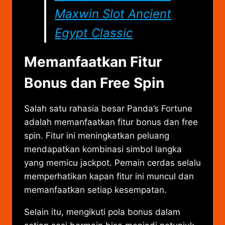
Maxwin Slot Ancient
Egypt Classic
Memanfaatkan Fitur
Bonus dan Free Spin
Salah satu rahasia besar Panda’s Fortune
adalah memanfaatkan fitur bonus dan free
spin. Fitur ini meningkatkan peluang
mendapatkan kombinasi simbol langka
yang memicu jackpot. Pemain cerdas selalu
memperhatikan kapan fitur ini muncul dan
memanfaatkan setiap kesempatan.
Selain itu, mengikuti pola bonus dalam