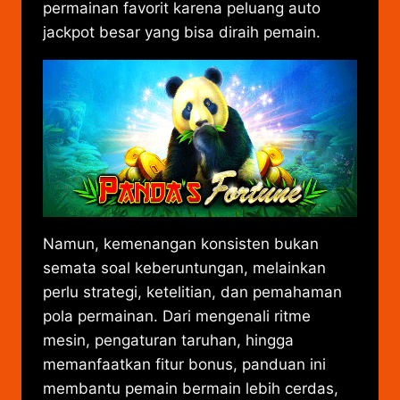
permainan favorit karena peluang auto
jackpot besar yang bisa diraih pemain.
Namun, kemenangan konsisten bukan
semata soal keberuntungan, melainkan
perlu strategi, ketelitian, dan pemahaman
pola permainan. Dari mengenali ritme
mesin, pengaturan taruhan, hingga
memanfaatkan fitur bonus, panduan ini
membantu pemain bermain lebih cerdas,