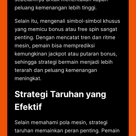
peluang kemenangan lebih tinggi.
Selain itu, mengenali simbol-simbol khusus
yang memicu bonus atau free spin sangat
penting. Dengan mencatat tren dan ritme
mesin, pemain bisa memprediksi
kemungkinan jackpot atau putaran bonus,
sehingga strategi bermain menjadi lebih
terarah dan peluang kemenangan
meningkat.
Strategi Taruhan yang
Efektif
Selain memahami pola mesin, strategi
taruhan memainkan peran penting. Pemain