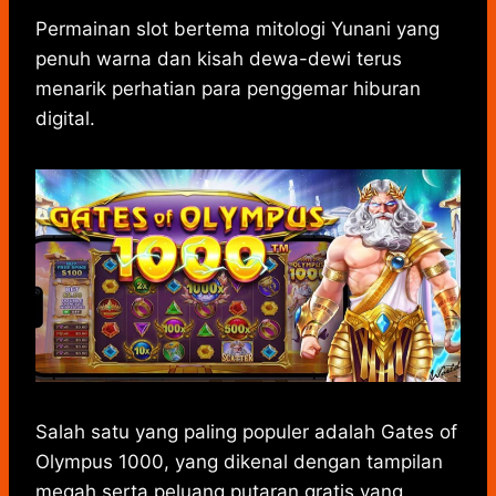
h
a
e
e
i
h
a
c
s
l
n
a
Permainan slot bertema mitologi Yunani yang
t
e
s
e
e
r
penuh warna dan kisah dewa-dewi terus
s
b
e
g
e
menarik perhatian para penggemar hiburan
A
o
n
r
digital.
p
o
g
a
p
k
e
m
r
Salah satu yang paling populer adalah Gates of
Olympus 1000, yang dikenal dengan tampilan
megah serta peluang putaran gratis yang