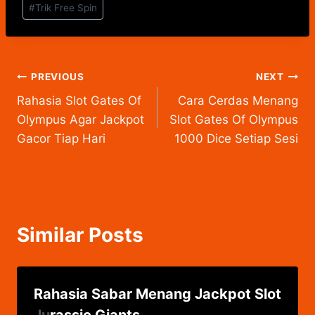
#
Trik Free Spin
Post
PREVIOUS
NEXT
Rahasia Slot Gates Of
Cara Cerdas Menang
navigation
Olympus Agar Jackpot
Slot Gates Of Olympus
Gacor Tiap Hari
1000 Dice Setiap Sesi
Similar Posts
Rahasia Sabar Menang Jackpot Slot