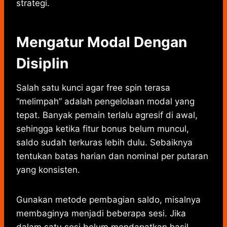
strategi.
Mengatur Modal Dengan
Disiplin
Salah satu kunci agar free spin terasa
“melimpah” adalah pengelolaan modal yang
tepat. Banyak pemain terlalu agresif di awal,
sehingga ketika fitur bonus belum muncul,
saldo sudah terkuras lebih dulu. Sebaiknya
tentukan batas harian dan nominal per putaran
yang konsisten.
Gunakan metode pembagian saldo, misalnya
membaginya menjadi beberapa sesi. Jika