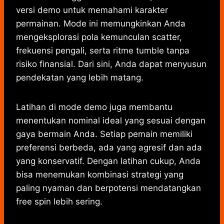
versi demo untuk memahami karakter
permainan. Mode ini memungkinkan Anda
mengeksplorasi pola kemunculan scatter,
frekuensi pengali, serta ritme tumble tanpa
risiko finansial. Dari sini, Anda dapat menyusun
pendekatan yang lebih matang.
Latihan di mode demo juga membantu
menentukan nominal ideal yang sesuai dengan
gaya bermain Anda. Setiap pemain memiliki
preferensi berbeda, ada yang agresif dan ada
yang konservatif. Dengan latihan cukup, Anda
bisa menemukan kombinasi strategi yang
paling nyaman dan berpotensi mendatangkan
free spin lebih sering.