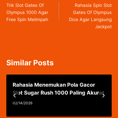
Trik Slot Gates Of
Rahasia Spin Slot
navigation
Olympus 1000 Agar
Gates Of Olympus
Free Spin Melimpah
Dice Agar Langsung
Jackpot
Similar Posts
Rahasia Menemukan Pola Gacor
Slot Sugar Rush 1000 Paling Akurat
02/14/2026