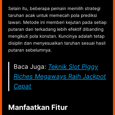
Selain itu, beberapa pemain memilih strategi
taruhan acak untuk memecah pola prediksi
lawan. Metode ini memberi kejutan pada setiap
putaran dan terkadang lebih efektif dibanding
mengikuti pola konstan. Kuncinya adalah tetap
disiplin dan menyesuaikan taruhan sesuai hasil
putaran sebelumnya.
Baca Juga:
Teknik Slot Piggy
Riches Megaways Raih Jackpot
Cepat
Manfaatkan Fitur