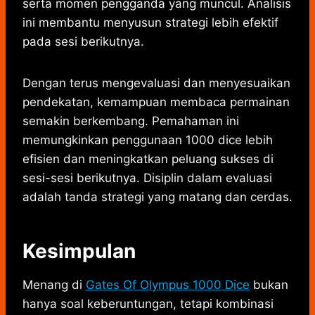
serta momen pengganda yang muncul. Analisis
ini membantu menyusun strategi lebih efektif
pada sesi berikutnya.
Dengan terus mengevaluasi dan menyesuaikan
pendekatan, kemampuan membaca permainan
semakin berkembang. Pemahaman ini
memungkinkan penggunaan 1000 dice lebih
efisien dan meningkatkan peluang sukses di
sesi-sesi berikutnya. Disiplin dalam evaluasi
adalah tanda strategi yang matang dan cerdas.
Kesimpulan
Menang di
Gates Of Olympus 1000 Dice
bukan
hanya soal keberuntungan, tetapi kombinasi