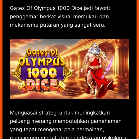
h
a
e
e
i
h
a
c
s
l
n
a
Gates Of Olympus 1000 Dice jadi favorit
t
e
s
e
e
r
penggemar berkat visual memukau dan
s
b
e
g
e
mekanisme putaran yang sangat seru.
A
o
n
r
p
o
g
a
p
k
e
m
r
Menguasai strategi untuk meningkatkan
peluang menang membutuhkan pemahaman
yang tepat mengenai pola permainan,
manajemen modal, dan pendekatan psikologis