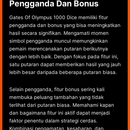
Pengganda Dan Bonus
Gates Of Olympus 1000 Dice memiliki fitur
pengganda dan bonus yang bisa meningkatkan
hasil secara signifikan. Mengamati momen
simbol pengganda muncul memungkinkan
pemain merencanakan putaran berikutnya
dengan lebih baik. Dengan fokus pada fitur ini,
satu putaran dapat memberikan hasil yang jauh
lebih besar daripada beberapa putaran biasa.
Selain pengganda, fitur bonus sering kali
membuka peluang tambahan yang tidak
terlihat dari putaran biasa. Memahami kapan
dan bagaimana fitur ini aktif dapat menjadi
faktor penentu dalam strategi cerdas.
Kombinasi pengamatan, kesabaran, dan