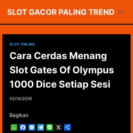
Skip
SLOT GACOR PALING TREND
to
content
SLOT ONLINE
Cara Cerdas Menang
Slot Gates Of Olympus
1000 Dice Setiap Sesi
02/14/2026
Bagikan
W
F
M
T
L
X
S