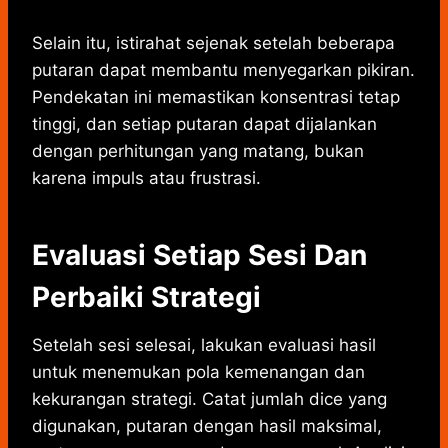
Selain itu, istirahat sejenak setelah beberapa
putaran dapat membantu menyegarkan pikiran.
Pendekatan ini memastikan konsentrasi tetap
tinggi, dan setiap putaran dapat dijalankan
dengan perhitungan yang matang, bukan
karena impuls atau frustrasi.
Evaluasi Setiap Sesi Dan
Perbaiki Strategi
Setelah sesi selesai, lakukan evaluasi hasil
untuk menemukan pola kemenangan dan
kekurangan strategi. Catat jumlah dice yang
digunakan, putaran dengan hasil maksimal,