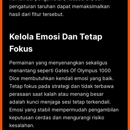
pengaturan taruhan dapat memaksimalkan
hasil dari fitur tersebut.
Kelola Emosi Dan Tetap
Fokus
Permainan yang menyenangkan sekaligus
menantang seperti Gates Of Olympus 1000
Dice membutuhkan kendali emosi yang baik.
Tetap fokus pada strategi dan tidak terbawa
perasaan saat kalah atau menang besar
adalah kunci menjaga sesi tetap terkendali.
Emosi yang stabil mempermudah pengambilan
keputusan cerdas dan mengurangi risiko
kesalahan.